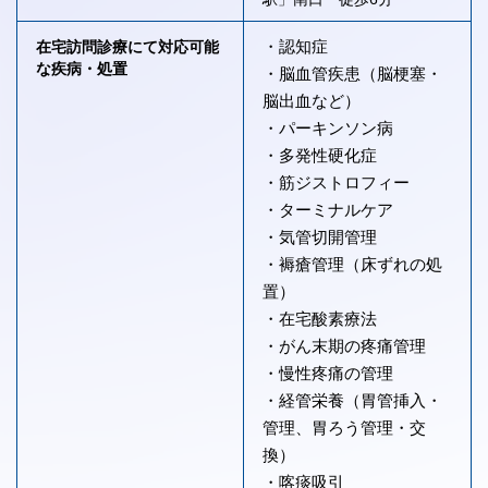
・認知症
在宅訪問診療にて対応可能
な疾病・処置
・脳血管疾患（脳梗塞・
脳出血など）
・パーキンソン病
・多発性硬化症
・筋ジストロフィー
・ターミナルケア
・気管切開管理
・褥瘡管理（床ずれの処
置）
・在宅酸素療法
・がん末期の疼痛管理
・慢性疼痛の管理
・経管栄養（胃管挿入・
管理、胃ろう管理・交
換）
・喀痰吸引