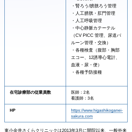
・腎ろう/膀胱ろう管理
・人工膀胱・肛門管理
・人工呼吸管理
・中心静脈カテーテル
（CV PICC 管理、尿道バ
ルーン管理・交換）
・各種検査（腹部・胸部
エコー、12誘導心電計、
血液・尿・便）
・各種予防接種
在宅診療部の従業員数
医師：2名
看護師：3名
HP
https://www.higashikoganei-
sakura.com
東小金井さくらクリニックは2013年3月に開院以来、一般外来