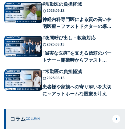
#常勤医の負担軽減
2025.09.12
神経内科専門医による質の高い在
宅医療～ファストドクターの導…
#夜間呼び出し・救急対応
2025.08.13
“誠実な医療”を支える信頼のパー
トナー～開業時からファスト…
#常勤医の負担軽減
2025.08.13
患者様や家族への寄り添いを大切
に～アットホームな医療を叶え…
コラム
COLUMN