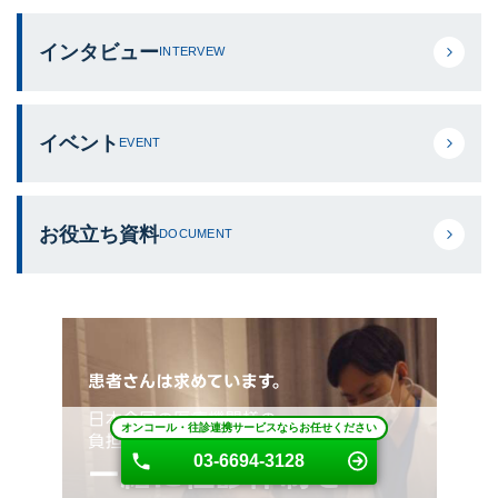
インタビュー
INTERVEW
イベント
EVENT
お役立ち資料
DOCUMENT
オンコール・往診連携サービスならお任せください
オンコール・往診連携サービスならお任せください
03-6694-3128
03-6694-3128