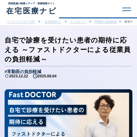
医師監修の医療メディア・医療情報サイト
在宅医療ナビ
▶︎
▶︎
▶︎
▶︎
ファストドクターTOP
在宅医療ナビ
インタビュー
常勤医の負担軽減
自宅で診
自宅で診療を受けたい患者の期待に応
える ～ファストドクターによる従業員
の負担軽減～
#常勤医の負担軽減
2023.12.22
2025.08.04